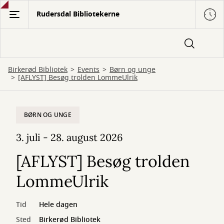
Gå
Rudersdal Bibliotekerne
til
hovedindhold
Birkerød Bibliotek
Events
Børn og unge
[AFLYST] Besøg trolden LommeUlrik
BØRN OG UNGE
3. juli - 28. august 2026
[AFLYST] Besøg trolden
LommeUlrik
Tid
Hele dagen
Sted
Birkerød Bibliotek