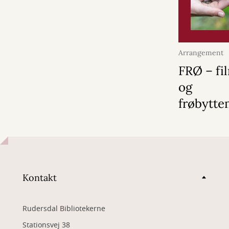
Arrangement
2026
FRØ – fi
og
frøbytt
Kontakt
Rudersdal Bibliotekerne
Stationsvej 38