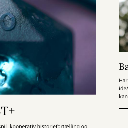
Bæ
Har
ide
kan
BT+
il, kooperativ historiefortælling og