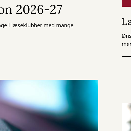
on 2026-27
L
tage i læseklubber med mange
Øns
men