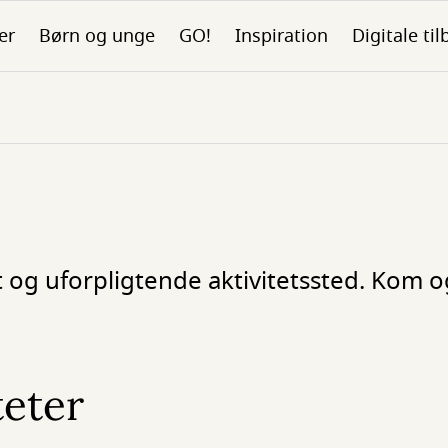
er
Børn og unge
GO!
Inspiration
Digitale ti
ivt og uforpligtende aktivitetssted. Kom
teter