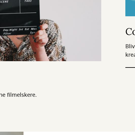
Co
Bli
krea
e filmelskere.