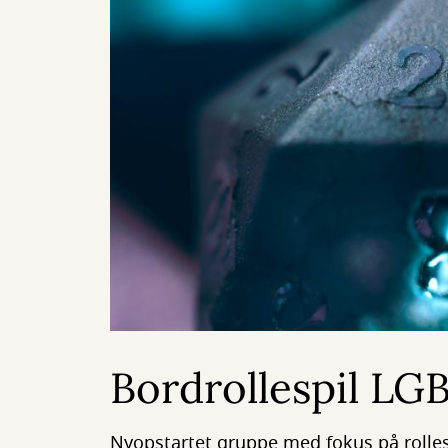
Bordrollespil LG
Nyopstartet gruppe med fokus på rollesp