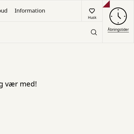
lbud
Information
Husk
Åbningstider
 og vær med!