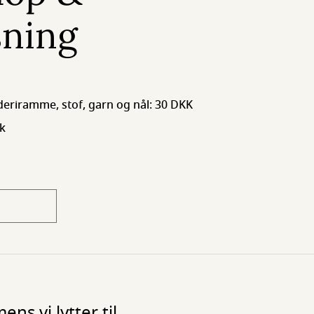
sning
deriramme, stof, garn og nål: 30 DKK
ek
ns vi lytter til