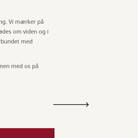
ing. Vi mærker på
mødes om viden og i
forbundet med
mmen med os på