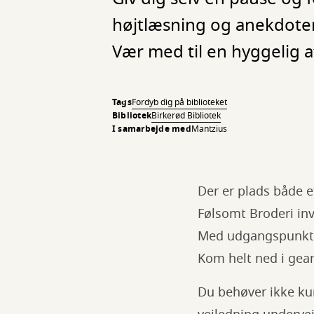
højtlæsning og anekdoter
Vær med til en hyggelig a
Tags
Fordyb dig på biblioteket
Bibliotek
Birkerød Bibliotek
I samarbejde med
Mantzius
Der er plads både e
Følsomt Broderi inv
Med udgangspunkt i
Kom helt ned i gear
Du behøver ikke kun