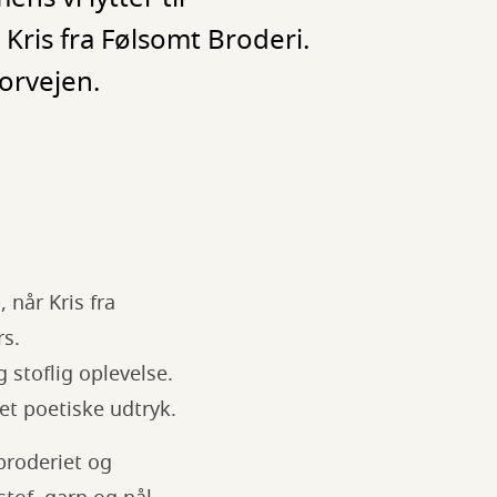
Kris fra Følsomt Broderi.
orvejen.
 når Kris fra
rs.
stoflig oplevelse.
get poetiske udtryk.
 broderiet og