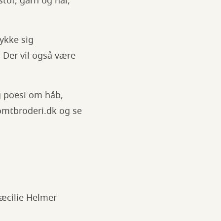
tof, garn og nål,
ykke sig
 Der vil også være
ig poesi om håb,
somtbroderi.dk og se
Cæcilie Helmer