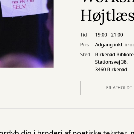
Højtlæ
Tid
19:00 - 21:00
Pris
Adgang inkl. bro
Sted
Birkerød Bibliot
Stationsvej 38,
3460 Birkerød
ER AFHOLDT
rdyb dig i broderi af poetiske tekster, me