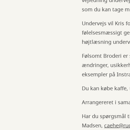
vejledning undervej
som du kan tage m
Undervejs vil Kris 
følelsesmæssigt gen
højtlæsning underve
Følsomt Broderi er 
ændringer, usikkerh
eksempler på Inst
Du kan købe kaffe, 
Arrangereret i sam
Har du spørgsmål t
Madsen,
caehe@rud