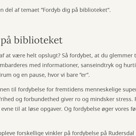
 del af temaet ”Fordyb dig på biblioteket”.
på biblioteket
af at være helt opslugt? Så fordybet, at du glemmer t
ombarderes med informationer, sanseindtryk og hurti
irum og en pause, hvor vi bare ”er”.
nen til fordybelse for fremtidens menneskelige super
 frihed og forbundethed giver ro og mindsker stress. 
g evne til at løse opgaver. Og fordybelse øger vores f
opleve forskellige vinkler på fordybelse på Rudersdal 