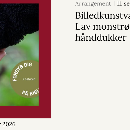
Arrangement
11. 
Billedkunstv
Lav monstrø
hånddukker
r 2026