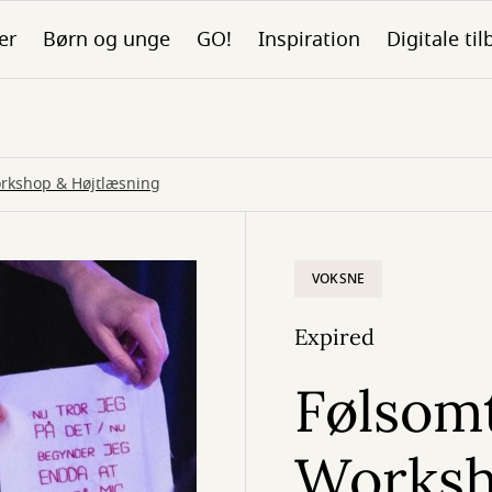
er
Børn og unge
GO!
Inspiration
Digitale ti
orkshop & Højtlæsning
VOKSNE
Expired
Følsomt
Worksh