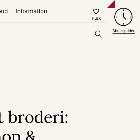
lbud
Information
Husk
Åbningstider
 broderi:
op &