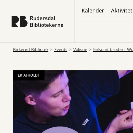
Gå
Kalender
Aktivitet
til
hovedindhold
Birkerød Bibliotek
Events
Voksne
Følsomt broderi: W
ER AFHOLDT