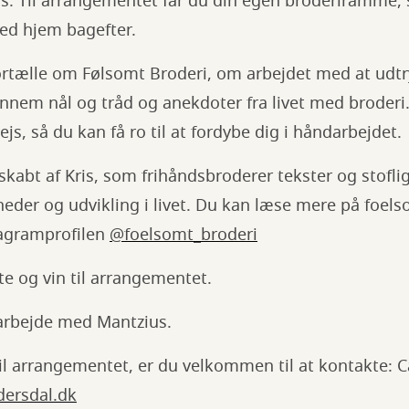
s. Til arrangementet får du din egen broderiramme, s
ed hjem bagefter.
fortælle om Følsomt Broderi, om arbejdet med at udtr
nem nål og tråd og anekdoter fra livet med broderi.
js, så du kan få ro til at fordybe dig i håndarbejdet.
skabt af Kris, som frihåndsbroderer tekster og stofl
eder og udvikling i livet. Du kan læse mere på foel
ragramprofilen
@foelsomt_broderi
te og vin til arrangementet.
arbejde med Mantzius.
il arrangementet, er du velkommen til at kontakte: 
ersdal.dk