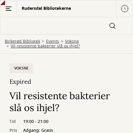
Gå
Rudersdal Bibliotekerne
til
hovedindhold
Birkerød Bibliotek
Events
Voksne
Vil resistente bakterier slå os ihjel?
VOKSNE
Expired
Vil resistente bakterier
slå os ihjel?
Tid
19:00 - 21:00
Pris
Adgang: Gratis