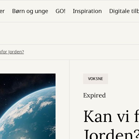
er
Børn og unge
GO!
Inspiration
Digitale ti
nfor Jorden?
VOKSNE
Expired
Kan vi 
Jorden