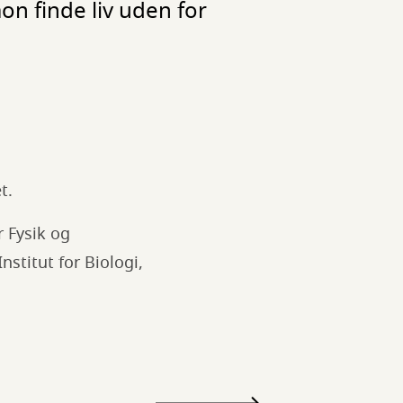
on finde liv uden for
et.
r Fysik og
nstitut for Biologi,