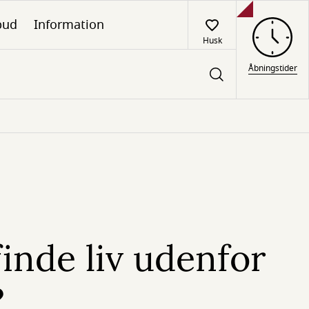
lbud
Information
Husk
Åbningstider
finde liv udenfor
?