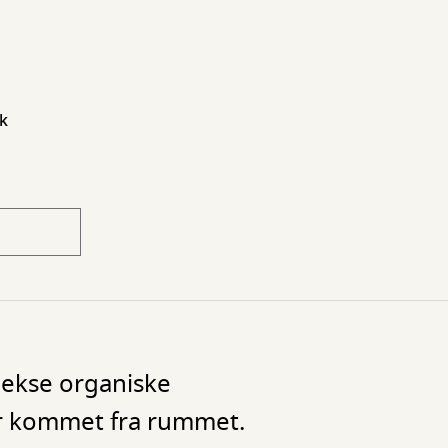
ek
lekse organiske
r kommet fra rummet.