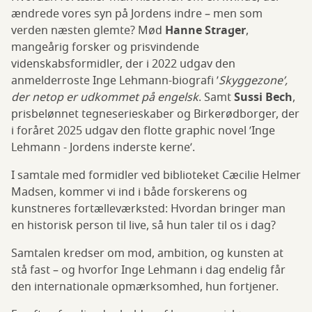
ændrede vores syn på Jordens indre – men som
verden næsten glemte? Mød
Hanne Strager
,
mangeårig forsker og prisvindende
videnskabsformidler, der i 2022 udgav den
anmelderroste Inge Lehmann-biografi ’
Skyggezone’,
der netop er udkommet på engelsk
. Samt
Sussi Bech
,
prisbelønnet tegneserieskaber og Birkerødborger, der
i foråret 2025 udgav den flotte graphic novel ’Inge
Lehmann - Jordens inderste kerne’.
I samtale med formidler ved biblioteket Cæcilie Helmer
Madsen, kommer vi ind i både forskerens og
kunstneres fortælleværksted: Hvordan bringer man
en historisk person til live, så hun taler til os i dag?
Samtalen kredser om mod, ambition, og kunsten at
stå fast – og hvorfor Inge Lehmann i dag endelig får
den internationale opmærksomhed, hun fortjener.