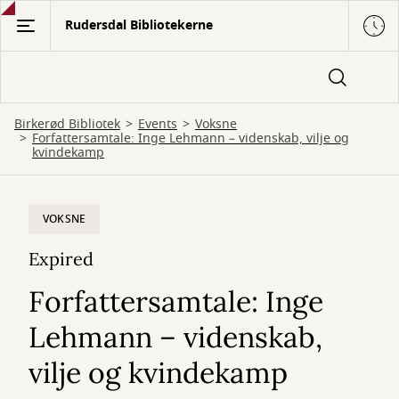
Gå
Rudersdal Bibliotekerne
til
hovedindhold
Birkerød Bibliotek
Events
Voksne
Forfattersamtale: Inge Lehmann – videnskab, vilje og
kvindekamp
VOKSNE
Expired
Forfattersamtale: Inge
Lehmann – videnskab,
vilje og kvindekamp