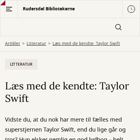
Gå
Rudersdal Bibliotekerne
til
hovedindhold
Artikler
Litteratur
Læs med de kendte: Taylor Swift
LITTERATUR
Læs med de kendte: Taylor
Swift
Vidste du, at du nok har mere til fælles med
superstjernen Taylor Swift, end du lige går og
tror? Hun elsker nemlig en god lydbog – helt