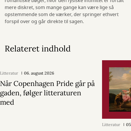
romantiske bøger, hvor den fysiske intimitet er fortalt
mere diskret, som mange gange kan være lige så
opstemmende som de værker, der springer ethvert
forspil over og går direkte til sagen.
Relateret indhold
Litteratur
06. august 2026
Når Copenhagen Pride går på
gaden, følger litteraturen
med
Litteratur
05