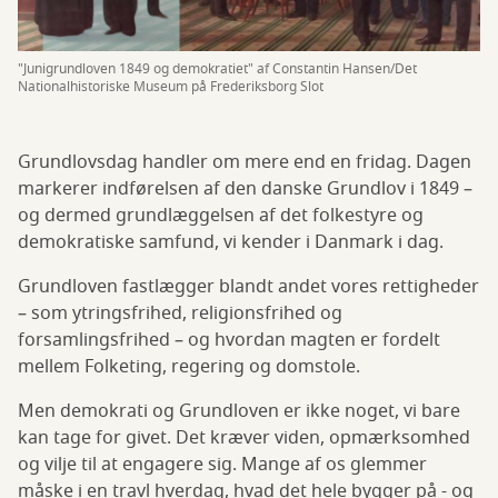
"Junigrundloven 1849 og demokratiet" af Constantin Hansen/Det
Nationalhistoriske Museum på Frederiksborg Slot
Grundlovsdag handler om mere end en fridag. Dagen
markerer indførelsen af den danske Grundlov i 1849 –
og dermed grundlæggelsen af det folkestyre og
demokratiske samfund, vi kender i Danmark i dag.
Grundloven fastlægger blandt andet vores rettigheder
– som ytringsfrihed, religionsfrihed og
forsamlingsfrihed – og hvordan magten er fordelt
mellem Folketing, regering og domstole.
Men demokrati og Grundloven er ikke noget, vi bare
kan tage for givet. Det kræver viden, opmærksomhed
og vilje til at engagere sig. Mange af os glemmer
måske i en travl hverdag, hvad det hele bygger på - og