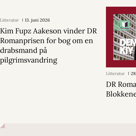
Litteratur
13. juni 2026
Kim Fupz Aakeson vinder DR
Romanprisen for bog om en
drabsmand på
pilgrimsvandring
Litteratur
28
DR Roma
Blokken