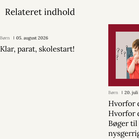
Relateret indhold
Børn
05. august 2026
Klar, parat, skolestart!
Børn
20. jul
Hvorfor 
Hvorfor 
Bøger til
nysgerri