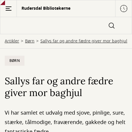
Gå
Rudersdal Bibliotekerne
til
hovedindhold
Artikler
Børn
Sallys far og andre fædre giver mor baghjul
BØRN
Sallys far og andre fædre
giver mor baghjul
Vi har samlet et udvalg med sjove, pinlige, sure,
stærke, tålmodige, fraværende, gakkede og helt
fantastiske fædre.