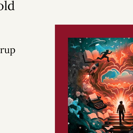
old
trup