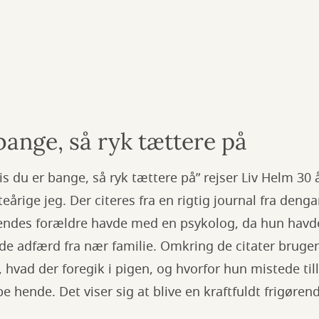
bange, så ryk tættere på
s du er bange, så ryk tættere på” rejser Liv Helm 30 år
eårige jeg. Der citeres fra en rigtig journal fra denga
endes forældre havde med en psykolog, da hun havd
e adfærd fra nær familie. Omkring de citater bruger
å, hvad der foregik i pigen, og hvorfor hun mistede till
 hende. Det viser sig at blive en kraftfuldt frigøre