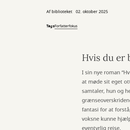
Af biblioteket
02. oktober 2025
Tags
Forfatterfokus
Hvis du er 
I sin nye roman “Hvi
at møde sit eget ott
samtaler, hun og h
grænseoverskridend
fantasi for at forst
voksne kunne hjælpe
eventyrlig rejse.