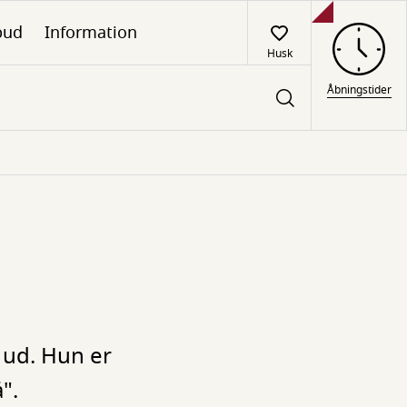
lbud
Information
Husk
Åbningstider
 ud. Hun er
".