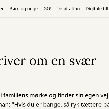
er
Børn og unge
GO!
Inspiration
Digitale ti
river om en svær
i familiens mørke og finder sin egen vej
n: "Hvis du er bange, så ryk tættere på