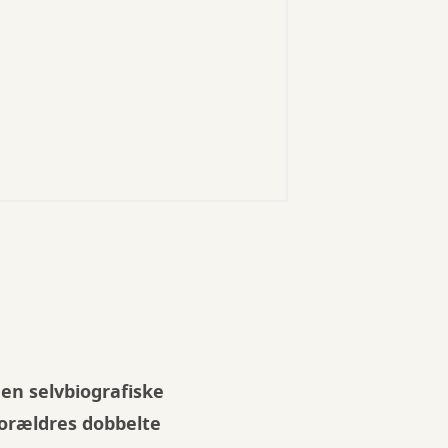
en selvbiografiske
orældres dobbelte