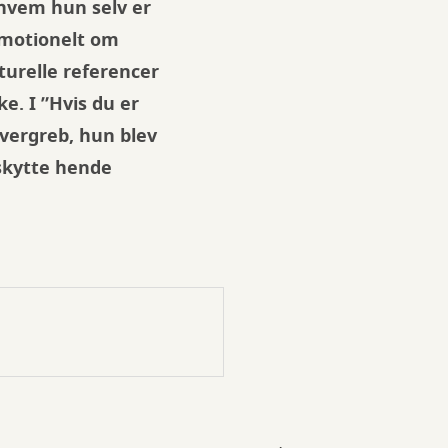
hvem hun selv er
emotionelt om
turelle referencer
ke. I ”Hvis du er
overgreb, hun blev
skytte hende