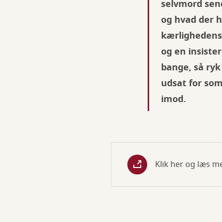
selvmord sen
og hvad der h
kærlighedens 
og en insister
bange, så ryk
udsat for som
imod.
Klik her og læs m