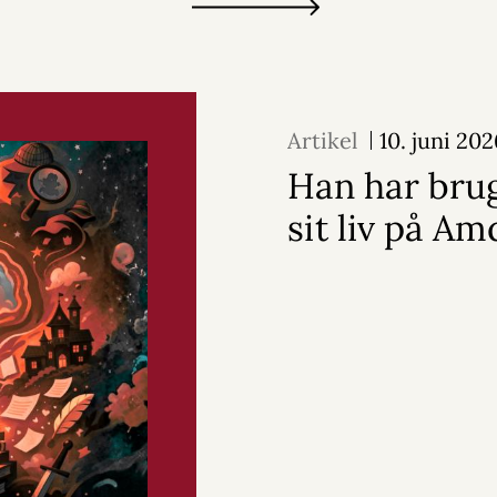
Artikel
10. juni 20
Han har brug
sit liv på Am