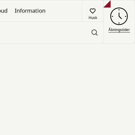
lbud
Information
Husk
Åbningstider