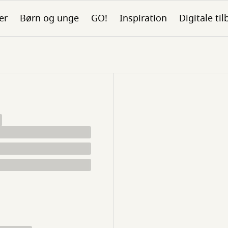
er
Børn og unge
GO!
Inspiration
Digitale ti