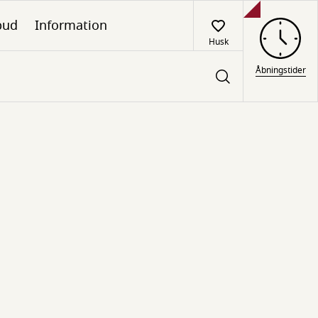
lbud
Information
Husk
Åbningstider