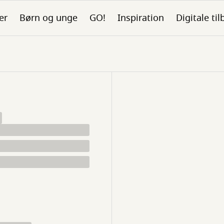
er
Børn og unge
GO!
Inspiration
Digitale ti