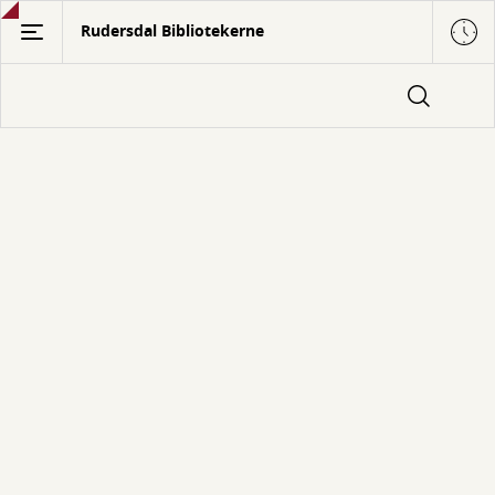
Gå
Rudersdal Bibliotekerne
til
hovedindhold