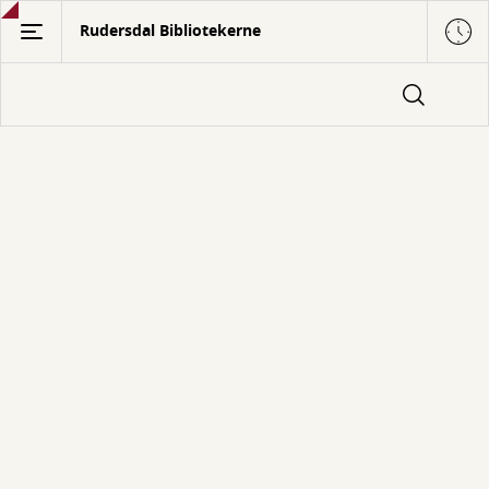
Gå
Rudersdal Bibliotekerne
til
hovedindhold