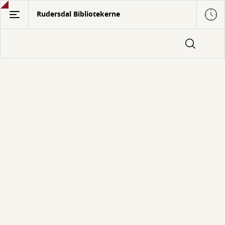
Gå
Rudersdal Bibliotekerne
til
hovedindhold