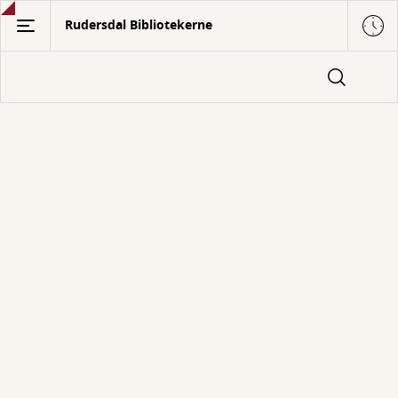
Gå
Rudersdal Bibliotekerne
til
hovedindhold