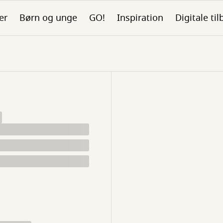
er
Børn og unge
GO!
Inspiration
Digitale ti