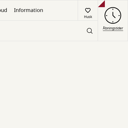
lbud
Information
Husk
Åbningstider