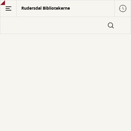
Gå
Rudersdal Bibliotekerne
til
hovedindhold