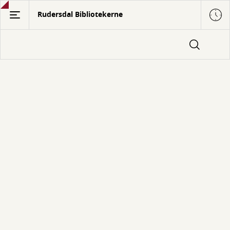
Gå
Rudersdal Bibliotekerne
til
hovedindhold