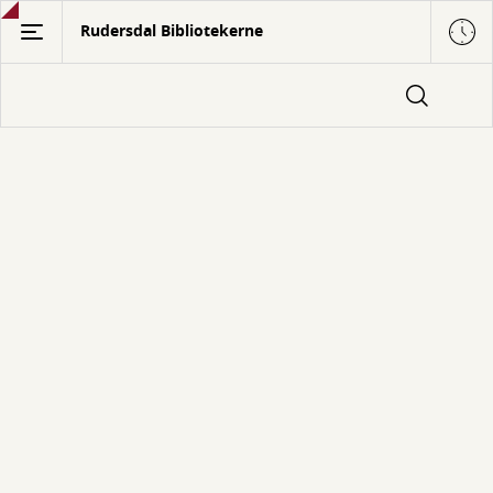
Gå
Rudersdal Bibliotekerne
til
hovedindhold