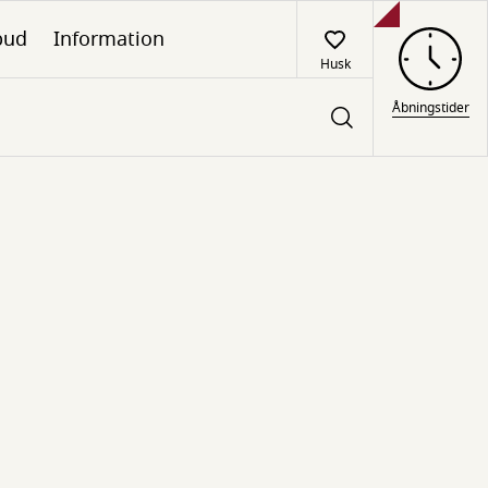
lbud
Information
Husk
Åbningstider