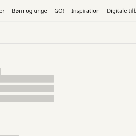
er
Børn og unge
GO!
Inspiration
Digitale ti