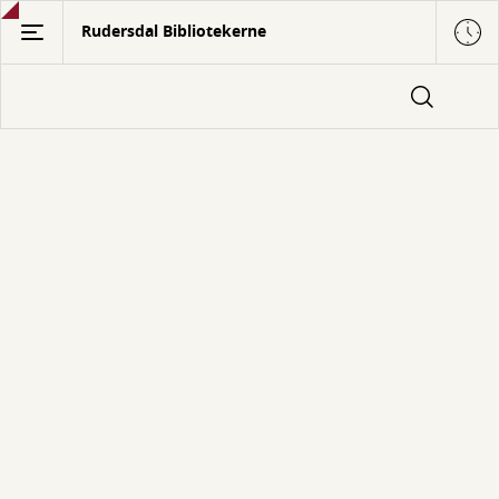
Gå
Rudersdal Bibliotekerne
til
hovedindhold