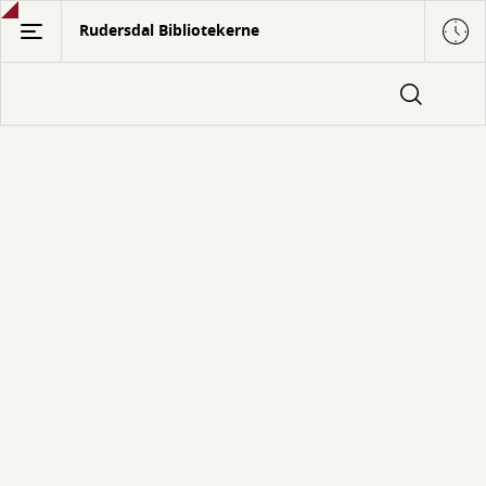
Gå
Rudersdal Bibliotekerne
til
hovedindhold