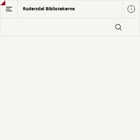
Gå
Rudersdal Bibliotekerne
til
hovedindhold