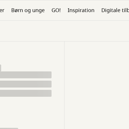
er
Børn og unge
GO!
Inspiration
Digitale ti