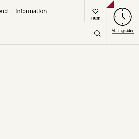
lbud
Information
Husk
Åbningstider