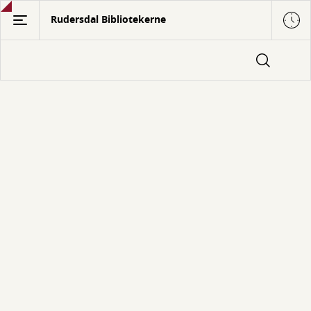
Gå
Rudersdal Bibliotekerne
til
hovedindhold