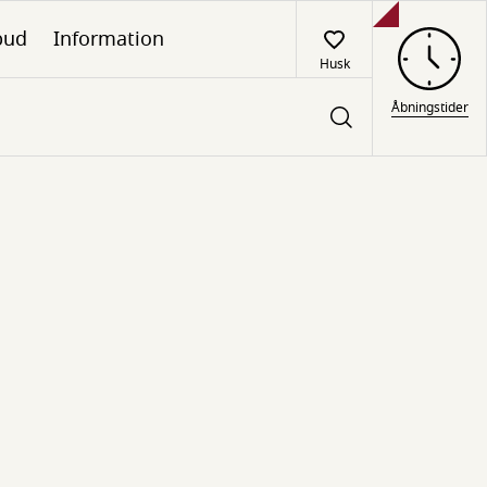
lbud
Information
Husk
Åbningstider