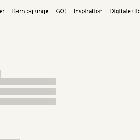
er
Børn og unge
GO!
Inspiration
Digitale ti