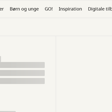
er
Børn og unge
GO!
Inspiration
Digitale ti