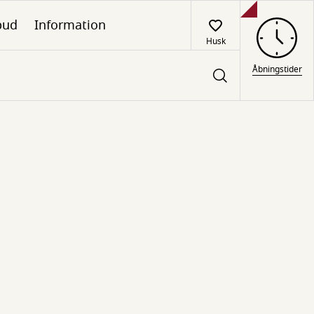
lbud
Information
Husk
Åbningstider