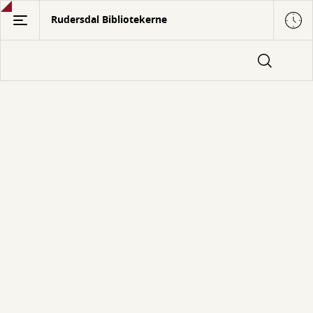
Gå
Rudersdal Bibliotekerne
til
hovedindhold