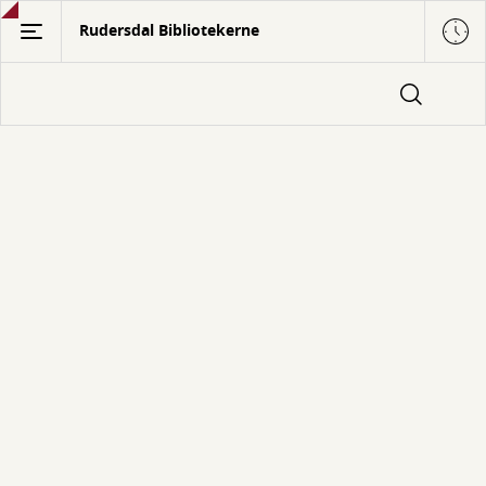
Gå
Rudersdal Bibliotekerne
til
hovedindhold