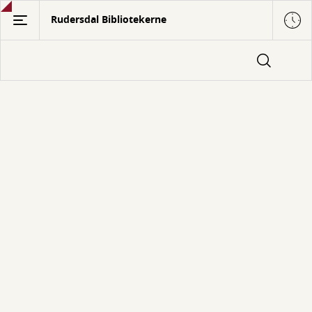
Gå
Rudersdal Bibliotekerne
til
hovedindhold