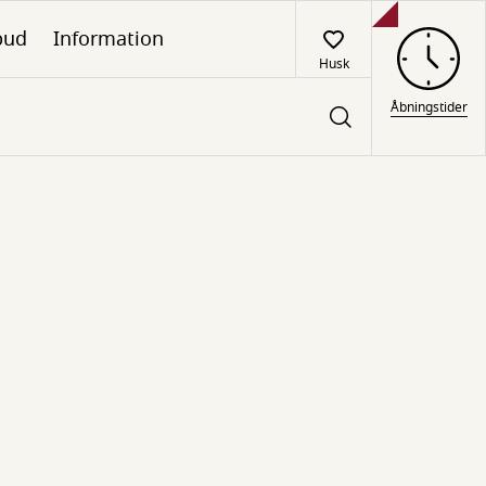
lbud
Information
Husk
Åbningstider