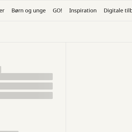
er
Børn og unge
GO!
Inspiration
Digitale ti