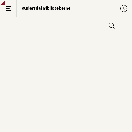
Gå
Rudersdal Bibliotekerne
til
hovedindhold