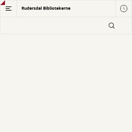
Gå
Rudersdal Bibliotekerne
til
hovedindhold