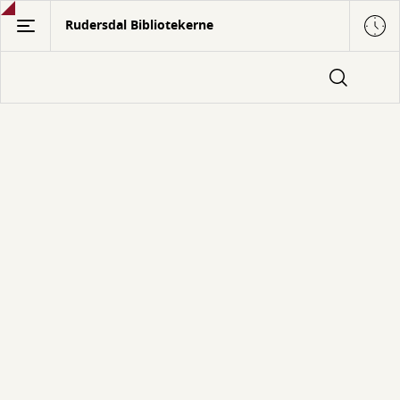
Gå
Rudersdal Bibliotekerne
til
hovedindhold