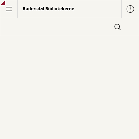
Gå
Rudersdal Bibliotekerne
til
hovedindhold