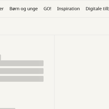
er
Børn og unge
GO!
Inspiration
Digitale ti