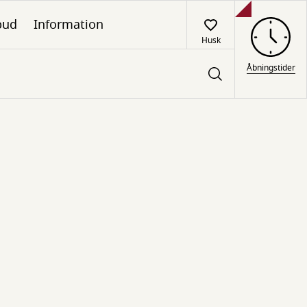
lbud
Information
Husk
Åbningstider