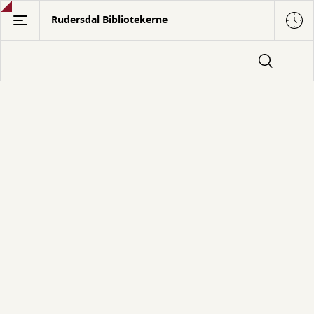
Gå
Rudersdal Bibliotekerne
til
hovedindhold