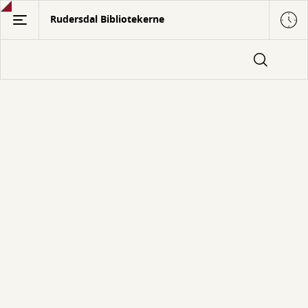
Gå
Rudersdal Bibliotekerne
til
hovedindhold