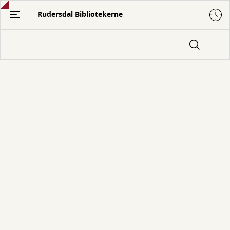
Gå
Rudersdal Bibliotekerne
til
hovedindhold