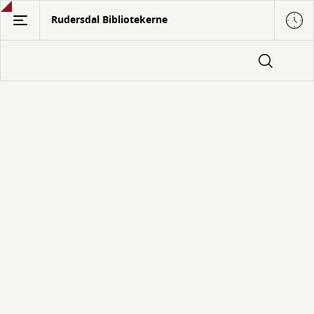
Gå
Rudersdal Bibliotekerne
til
hovedindhold