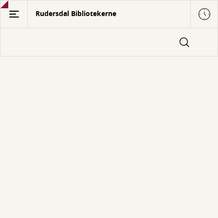
Gå
Rudersdal Bibliotekerne
til
hovedindhold