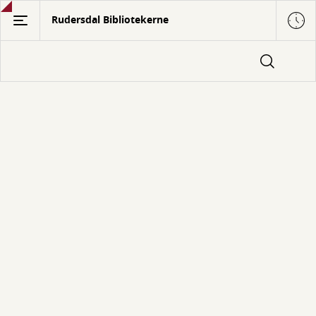
Gå
Rudersdal Bibliotekerne
til
hovedindhold