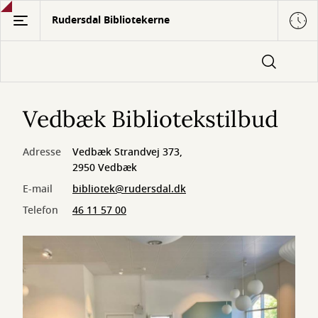
Gå
Rudersdal Bibliotekerne
til
hovedindhold
Vedbæk Bibliotekstilbud
Adresse
Vedbæk Strandvej 373,
2950 Vedbæk
E-mail
bibliotek@rudersdal.dk
Telefon
46 11 57 00