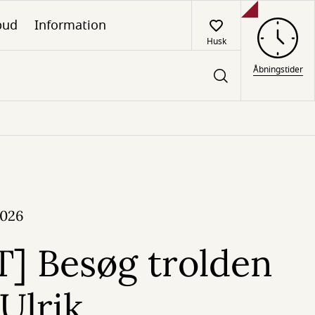
lbud
Information
Husk
Åbningstider
2026
T] Besøg trolden
lrik