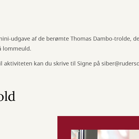
ini-udgave af de berømte Thomas Dambo-trolde, der 
å lommeuld.
l aktiviteten kan du skrive til Signe på siber@rudersd
old