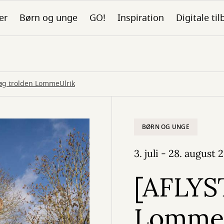
er
Børn og unge
GO!
Inspiration
Digitale ti
øg trolden LommeUlrik
BØRN OG UNGE
3. juli - 28. august 
[AFLYS
LommeU