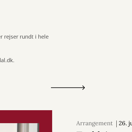
rejser rundt i hele
al.dk.
Arrangement
26. j
august 2026