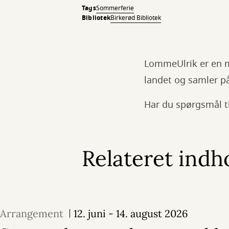
Tags
Sommerferie
Bibliotek
Birkerød Bibliotek
LommeUlrik er en m
landet og samler p
Har du spørgsmål ti
Relateret indh
Arrangement
12. juni - 14. august 2026