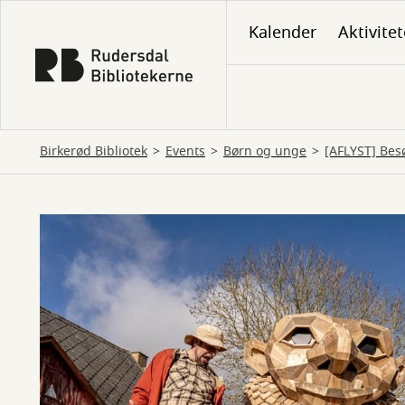
Gå
Kalender
Aktivitet
til
hovedindhold
Birkerød Bibliotek
Events
Børn og unge
[AFLYST] Bes