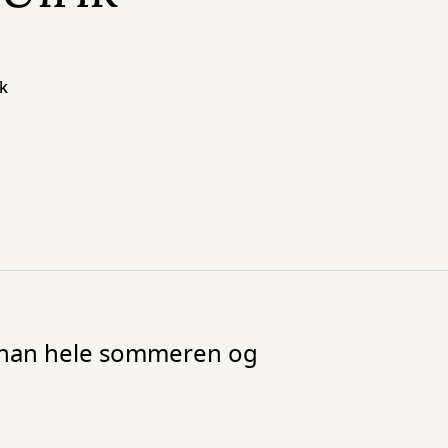
ek
år han hele sommeren og