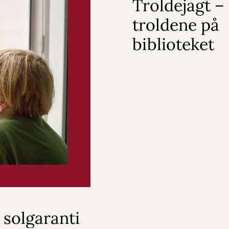
Troldejagt – 
troldene på
biblioteket
 solgaranti