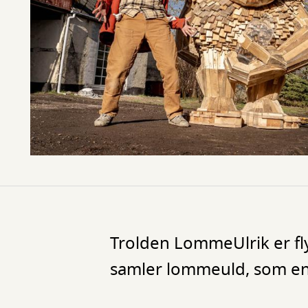
Trolden LommeUlrik er fl
samler lommeuld, som enga